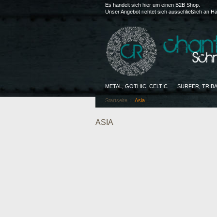
Es handelt sich hier um einen B2B Shop.
Unser Angebot richtet sich ausschließlich an H
METAL, GOTHIC, CELTIC
SURFER, TRIB
Startseite
Asia
ASIA