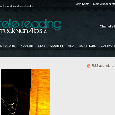
Mein Konto
Mein Wunschzett
ändler und Wiederverkäufer.
AL, NATURE
INDIANER
KID'S
MODERN
ASIA
SONSTIGES
ZUBEHÖR
RSS abonniere