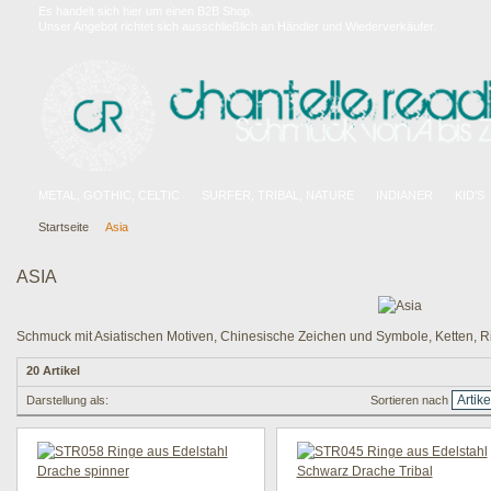
Es handelt sich hier um einen B2B Shop.
Unser Angebot richtet sich ausschließlich an Händler und Wiederverkäufer.
METAL, GOTHIC, CELTIC
SURFER, TRIBAL, NATURE
INDIANER
KID'S
Startseite
Asia
ASIA
Schmuck mit Asiatischen Motiven, Chinesische Zeichen und Symbole, Ketten, Ri
20 Artikel
Darstellung als:
Sortieren nach